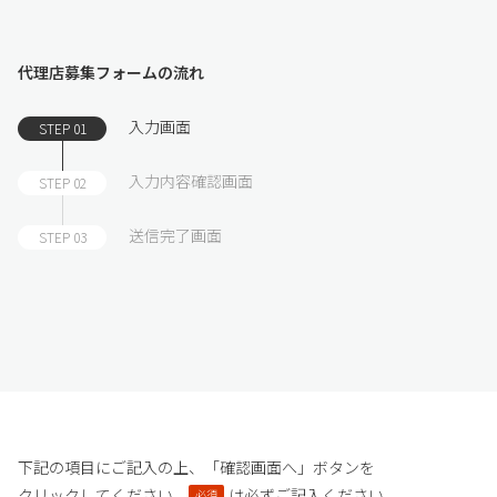
代理店募集フォームの流れ
入力画面
STEP 01
入力内容確認画面
STEP 02
送信完了画面
STEP 03
下記の項目にご記入の上、「確認画面へ」ボタンを
クリックしてください。
は必ずご記入ください。
必須